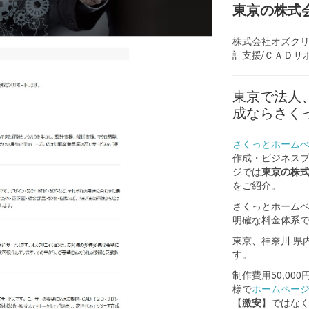
東京の株式
株式会社オズクリ
計支援/ＣＡＤサ
東京で法人
成ならさく
さくっとホーム
作成・ビジネス
ジでは
東京の株
をご紹介。
さくっとホーム
明確な料金体系
東京、神奈川 県
す。
制作費用50,00
様で
ホームペー
【
激安
】ではな