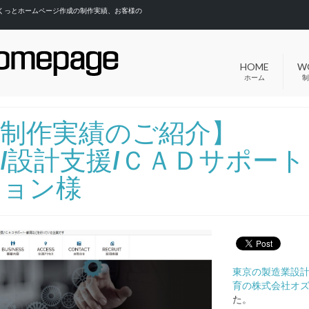
さくっとホームページ作成の制作実績、お客様の
HOME
W
ホーム
制
制作実績のご紹介】
/設計支援/ＣＡＤサポー
ション様
東京の製造業設計
育の株式会社オ
た。