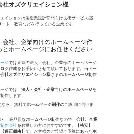
会社オズクリエイション様
エイションは製造業設計部門向け技術サービス/設
ポート・教育などを行っている企業です。
、会社、企業向けのホームページ作
っとホームページにお任せください
ぺージ
では東京の法人、会社、企業様のホームページ
ブログ作成をお手伝いさせて頂いております。当ペー
式会社オズクリエイション様
さまの
ホームページ
制作
ページでは、
法人
・
会社
・
企業
向けの
ホームページ
を
で制作します。
内なら、無料で
ホームページ制作
のご説明に伺いま
0円～、高品質な
ホームページ
制作なので、
会社、企業
ジ制作会社
をお探しの方におすすめです。【
格安
】
く【
適正価格
】で、お客様のご希望ご予算にあった
ホ