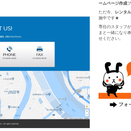
ームページ作成
ただ今、
レンタル
施中です★
専任のスタッフ
まと一緒になり
せください。