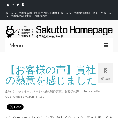
ホームページ作成 制作【東京 中央区 日本橋】ホームページ作成制作会社 さくっとホーム
ページ作成の制作実績、お客様の声
Menu
HOME
【お客様の声】貴社
ホーム
13
の熱意を感じました
WORKS
9月 2019
制作実績
CUSTOMER’S VOICE
by
さくっとホームページ作成の制作実績、お客様の声
|
posted in:
CUSTOMER'S VOICE
|
0
お客様の声
CONTACT
お問合せ
インターネットやパソコン等に詳しくないので、素材を渡して内